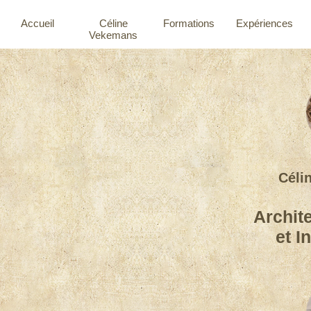
Accueil
Céline
Formations
Expériences
Vekemans
Cél
Archite
et I